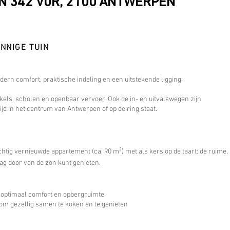
 342 V0R, 2100 ANTWERPEN
NNIGE TUIN
dern comfort, praktische indeling en een uitstekende ligging.
nkels, scholen en openbaar vervoer. Ook de in- en uitvalswegen zijn
ijd in het centrum van Antwerpen of op de ring staat.
chtig vernieuwde appartement (ca. 90 m²) met als kers op de taart: de ruime,
dag door van de zon kunt genieten.
 optimaal comfort en opbergruimte
l om gezellig samen te koken en te genieten