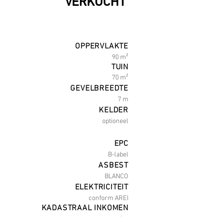
VERKOCHT
OPPERVLAKTE
90 m²
TUIN
70 m²
GEVELBREEDTE
7 m
KELDER
optioneel
EPC
B-label
ASBEST
BLANCO
ELEKTRICITEIT
conform AREI
KADASTRAAL INKOMEN