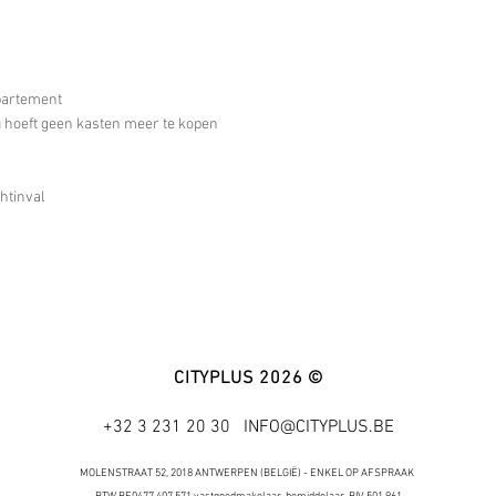
partement
u hoeft geen kasten meer te kopen
htinval
CITYPLUS 2026 ©
+32 3 231 20 30
INFO@CITYPLUS.BE
MOLENSTRAAT 52, 2018 ANTWERPEN (BELGIË) - ENKEL OP AFSPRAAK