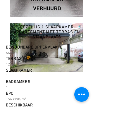
VERHUURD
GEZELLIG 1 SLAAPKAMER
APPARTEMENT MET TERRAS EN
STAANPLAATS
BEWOONBARE OPPERVLAKTE
66 m²
TERRAS
12 m²
SLAAPKAMER
1
BADKAMERS
1
EPC
156 kWh/m²
BESCHIKBAAR
01/11/2021
Gezellig één slaapkamer appartement gelegen op