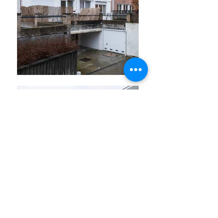
GROTE STEENWEG 558 V1L, 2600
BERCHEM
APPARTEMENT MET 2 TERRASSEN EN
GARAGEBOX
€ 220.000
BEWOONBARE OPPERVLAKTE
91 m²
TERRASSEN
5 m²
KELDER