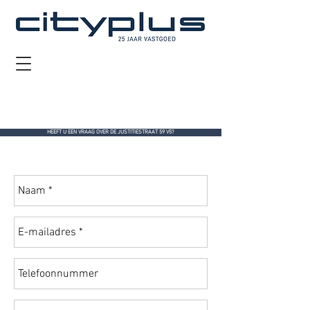
HEEFT U EEN VRAAG OVER DE JUSTITIESTRAAT 59 V5?