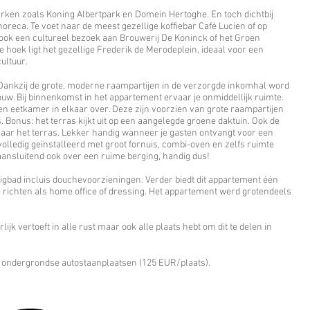
parken zoals Koning Albertpark en Domein Hertoghe. En toch dichtbij
reca. Te voet naar de meest gezellige koffiebar Café Lucien of op
k een cultureel bezoek aan Brouwerij De Koninck of het Groen
 hoek ligt het gezellige Frederik de Merodeplein, ideaal voor een
cultuur.
. Dankzij de grote, moderne raampartijen in de verzorgde inkomhal word
uw. Bij binnenkomst in het appartement ervaar je onmiddellijk ruimte.
 en eetkamer in elkaar over. Deze zijn voorzien van grote raampartijen
. Bonus: het terras kijkt uit op een aangelegde groene daktuin. Ook de
naar het terras. Lekker handig wanneer je gasten ontvangt voor een
volledig geïnstalleerd met groot fornuis, combi-oven en zelfs ruimte
e aansluitend ook over een ruime berging, handig dus!
igbad incluis douchevoorzieningen. Verder biedt dit appartement één
richten als home office of dressing. Het appartement werd grotendeels
ijk vertoeft in alle rust maar ook alle plaats hebt om dit te delen in
2 ondergrondse autostaanplaatsen (125 EUR/plaats).