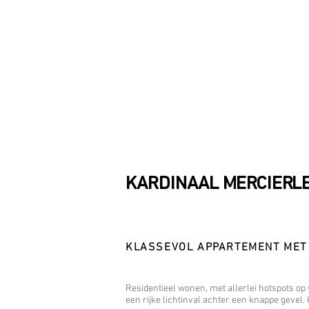
KARDINAAL MERCIERLE
KLASSEVOL APPARTEMENT MET
Residentieel wonen, met allerlei hotspots op
een rijke lichtinval achter een knappe gevel