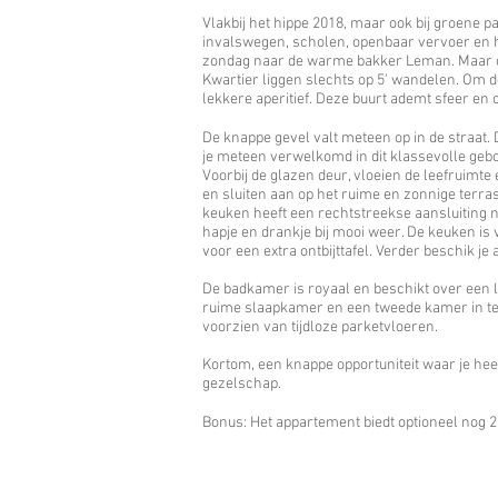
Vlakbij het hippe 2018, maar ook bij groene 
invalswegen, scholen, openbaar vervoer en ho
zondag naar de warme bakker Leman. Maar oo
Kwartier liggen slechts op 5' wandelen. Om de
lekkere aperitief. Deze buurt ademt sfeer en 
De knappe gevel valt meteen op in de straat
je meteen verwelkomd in dit klassevolle gebo
Voorbij de glazen deur, vloeien de leefruimte
en sluiten aan op het ruime en zonnige terras
keuken heeft een rechtstreekse aansluiting 
hapje en drankje bij mooi weer. De keuken is 
voor een extra ontbijttafel. Verder beschik j
De badkamer is royaal en beschikt over een l
ruime slaapkamer en een tweede kamer in te 
voorzien van tijdloze parketvloeren.
Kortom, een knappe opportuniteit waar je heerl
gezelschap.
Bonus: Het appartement biedt optioneel nog 