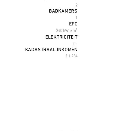
2
BADKAMERS
1
EPC
240 kWh/m²
ELEKTRICITEIT
i.a.
KADASTRAAL INKOMEN
€ 1.284