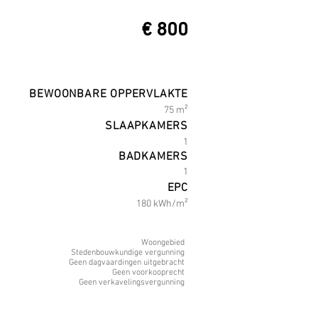
€ 800
BEWOONBARE OPPERVLAKTE
7
5 m²
SLAAPKAMERS
1
BADKAMERS
1
EPC
180 kWh/m²
Woongebied
Stedenbouwkundige vergunning
Geen dagvaardingen uitgebracht
Geen voorkooprecht
Geen verkavelingsvergunning