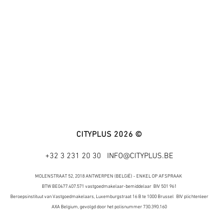
CITYPLUS 2026 ©
+32 3 231 20 30
INFO@CITYPLUS.BE
MOLENSTRAAT 52, 2018 ANTWERPEN (BELGIË) - ENKEL OP AFSPRAAK
BTW BE0477.407.571 vastgoedmakelaar-bemiddelaar BIV 501 961
Beroepsinstituut van Vastgoedmakelaars, Luxemburgstraat 16 B te 1000 Brussel
BIV plichtenleer
AXA Belgium, gevolgd door het polisnummer 730.390.160