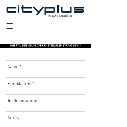
HEEFT U EEN VRAAG OVER KASTEELPLEINSTRAAT 65 V1?