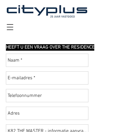
HEEFT U EEN VRAAG OVER THE RESIDENCE K82 THE MASTER