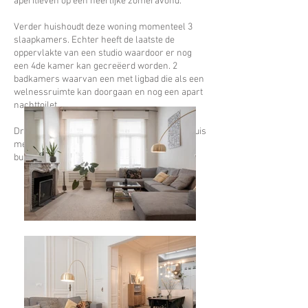
aperitieven op een heerlijke zomeravond.
Verder huishoudt deze woning momenteel 3
slaapkamers. Echter heeft de laatste de
oppervlakte van een studio waardoor er nog
een 4de kamer kan gecreëerd worden. 2
badkamers waarvan een met ligbad die als een
welnessruimte kan doorgaan en nog een apart
nachttoilet.
Droom jij al lang van een instapklaar herenhuis
met veel ruimte in een van de meest hippe
buurten van de stad? Dit is je kans!