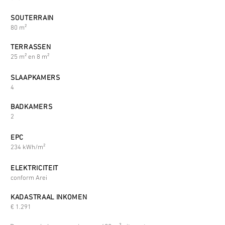
SOUTERRAIN
80 m²
TERRASSEN
25 m² en 8 m²
SLAAPKAMERS
4
BADKAMERS
2
EPC
234 kWh/m²
ELEKTRICITEIT
conform Arei
KADASTRAAL INKOMEN
€ 1.291