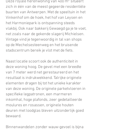
Deze royale herenwoning van 400
m²
situeert
zich in één van de meest gegeerde residentiële
buurten van Antwerpen. Met de speeltuin in het
Vinkenhof om de hoek, het hof van Leysen en
het Harmoniepark is ontspanning steeds
vlakbij. Ook naar bakkerij Gewaegd ga je te voet,
net zoals naar de
gekende slagerij Michielsen.
Vintage vind je tegenwoordig in tal van shops
op de Mechelsesteenweg en het bruisende
stadscentrum bereik je vlot met de fiets.
Naast locatie scoort ook de authenticiteit in
deze woning hoog. De gevel met een breedte
van 7 meter werd net gerestaureerd en het
resultaat is indrukwekkend. Talrijke originele
elementen dragen bij tot het unieke karakter
van deze woning. De originele parketvloeren in
specifieke legpatronen, een marmeren
inkomhal, hoge plafonds, zeer gedetailleerde
moulures en rosassen, originele houten
deuren met loodglas bleven uitzonderlijk goed
bewaard.
Binnenwandelen zonder wauw-gevoel is bijna