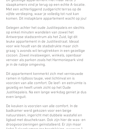
Dit gezellige appartement met maar liefst 3
slaapkamers vind je terug op een echte A-locatie.
Met een achterliggend zuidgericht terras op de
vijfde verdieping, waar je volledig tot rust kan
komen. Dit instapklare appartement wacht op jou!
Gelegen achter het oude Justitiepaleis en slechts
op enkel minuten wandelen van zowel het
Antwerpse stadscentrum als het Zuid, ligt dit
leuke appartement in de Justitiestraat. Ideaal
voor wie houdt van de stadsdrukte maar zich
graag ’s avonds wil terugtrekken in een gezellige
cocoon. Zowel invalswegen, winkels, openbaar
vervoer als parken zoals het Harmoniepark vind
je in de nabije omgeving.
Dit appartement kenmerkt zich met vernieuwde
ramen in tijdloos taupe, veel lichtinval en is
voorzien van alle comfort. De leef- en eetruimte is
gezellig en heeft uniek zicht op het Oude
Justitiepaleis. Na een lange werkdag geniet je dus
even languit.
De keuken is voorzien van alle comfort. In de
badkamer werd gekozen voor een beige
natuursteen, ingericht met dubbele wastafel en
ligbad met douchekraan. Ook zijn hier de was- en
droogvoorzieningen geïnstalleerd. Er zijn maar